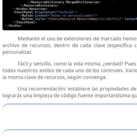
</
ResourceDictionary.MergedDictionaries
>
</
ResourceDictionary
>
</
Window.Resources
>
<
StackPanel
Orientation
=
"Vertical"
>
<
Button
Content
=
"Botón no personalizado"
/>
<
Button
Style
="{
StaticResource
ResourceKey
=styleButton}
"
Conten
</
StackPanel
>
</
Window
>
Mediante el uso de extensiones de marcado hemos a
archivo de recursos, dentro de cada clave (específica
personalizar.
Fácil y sencillo, como la vida misma, ¿verdad? Pue
todos nuestros estilos de cada uno de los controles. Var
la misma clave de recursos, según convenga.
Una recomendación: establece las propiedades de l
lograrás una limpieza de código fuente importantísima qu