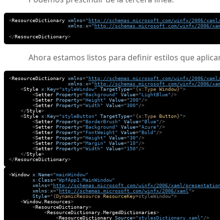
<
ResourceDictionary
xmlns
=
"
http://schemas.microsoft.com/winfx/2006/xaml
xmlns
:
x
=
"
http://schemas.microsoft.com/winfx/2006/xa
</
ResourceDictionary
>
Ahora estamos listos para definir estilos que aplica
<
ResourceDictionary
xmlns
=
"
http://schemas.microsoft.com/winfx/2006/xaml
xmlns
:
x
=
"
http://schemas.microsoft.com/winfx/2006/xa
<
Style
x
:
Key
=
"styleWindow"
TargetType
="{
x:Type
Window
}
"
>
<
Setter
Property
=
"Background"
Value
=
"LightBlue"
/>
<
Setter
Property
=
"Height"
Value
=
"200"
/>
<
Setter
Property
=
"Width"
Value
=
"300"
/>
</
Style
>
<
Style
x
:
Key
=
"styleButton"
TargetType
="{
x:Type
Button
}
"
>
<
Setter
Property
=
"BorderBrush"
Value
=
"Blue"
/>
<
Setter
Property
=
"Background"
Value
=
"Azure"
/>
<
Setter
Property
=
"FontWeight"
Value
=
"Bold"
/>
<
Setter
Property
=
"Height"
Value
=
"30"
/>
<
Setter
Property
=
"Margin"
Value
=
"10"
/>
<
Setter
Property
=
"Width"
Value
=
"150"
/>
</
Style
>
</
ResourceDictionary
>
<
Window
x
:
Name
=
"mainWindow"
x
:
Class
=
"WpfApp1.MainWindow"
xmlns
=
"
http://schemas.microsoft.com/winfx/2006/xaml/presentatio
xmlns
:
x
=
"
http://schemas.microsoft.com/winfx/2006/xaml
"
>
Style
="{
DynamicResource
ResourceKey
=styleWindow
"
>
<
Window.Resources
>
<
ResourceDictionary
>
<
ResourceDictionary.MergedDictionaries
>
<
ResourceDictionary
Source
=
"stylesDictionary.xaml"
/>