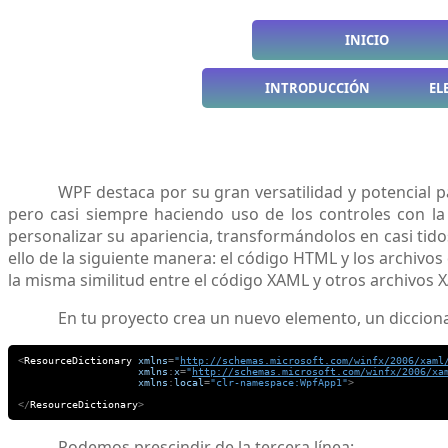
INICIO
INTRODUCCIÓN
EL
WPF destaca por su gran versatilidad y potencial 
pero casi siempre haciendo uso de los controles con la
personalizar su apariencia, transformándolos en casi ti
ello de la siguiente manera: el código HTML y los archiv
la misma similitud entre el código XAML y otros archivos
En tu proyecto crea un nuevo elemento, un diccionari
<
ResourceDictionary
xmlns
=
"
http://schemas.microsoft.com/winfx/2006/xaml
xmlns
:
x
=
"
http://schemas.microsoft.com/winfx/2006/xa
xmlns
:
local
=
"clr-namespace:WpfApp1"
>
</
ResourceDictionary
>
Podemos prescindir de la tercera línea: