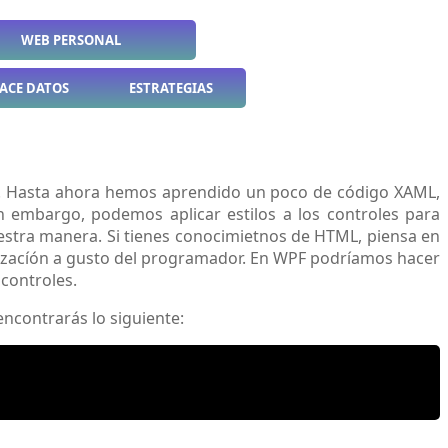
WEB PERSONAL
ACE DATOS
ESTRATEGIAS
ione. Hasta ahora hemos aprendido un poco de código XAML,
n embargo, podemos aplicar estilos a los controles para
estra manera. Si tienes conocimietnos de HTML, piensa en
alizacíón a gusto del programador. En WPF podríamos hacer
controles.
encontrarás lo siguiente: