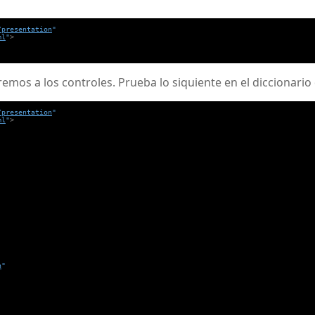
/presentation
"
ml
"
>
remos a los controles. Prueba lo siquiente en el diccionari
/presentation
"
ml
"
>
n
"