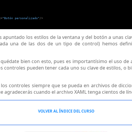
t
=
"Botón personalizado"
/>
puntado los estilos de la ventana y del botón a unas clav
 cada una de las dos de un tipo de control) hemos def
s quédate bien con esto, pues es importantísimo el uso de
ios controles pueden tener cada uno su clave de estilos, o 
os controles siempre que se pueda en archivos de diccion
e agradecerás cuando el archivo XAML tenga cientos de lín
VOLVER AL ÍNDICE DEL CURSO