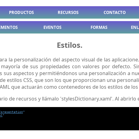
PRODUCTOS
RECURSOS
CONTACTO
EMENTOS
EVENTOS
FORMAS
ENL
Estilos.
para la personalización del aspecto visual de las aplicac
 mayoría de sus propiedades con valores por defecto. Si
dos sus aspectos y permitiéndonos una personalización a nu
os de estilos CSS, que son los que proporcionan una person
 XAML que actuarán como contenedores de los estilos de los 
o de recursos y llámalo 'stylesDictionary.xaml'. Al abrirlo 
/presentation
"
ml
"